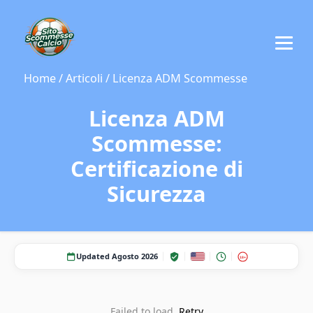
Home
/
Articoli
/
Licenza ADM Scommesse
Licenza ADM
Scommesse:
Certificazione di
Sicurezza
Updated Agosto 2026
18+
Failed to load.
Retry