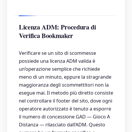
Licenza ADM: Procedura di
Verifica Bookmaker
Verificare se un sito di scommesse
possiede una licenza ADM valida è
un’operazione semplice che richiede
meno di un minuto, eppure la stragrande
maggioranza degli scommettitori non la
esegue mai. Il metodo più diretto consiste
nel controllare il footer del sito, dove ogni
operatore autorizzato è tenuto a esporre
il numero di concessione GAD — Gioco A
Distanza — rilasciato dall’ADM. Questo