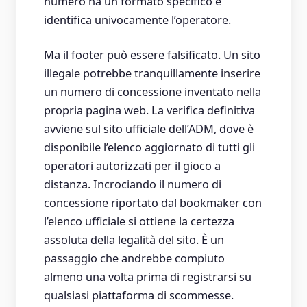
numero ha un formato specifico e
identifica univocamente l’operatore.
Ma il footer può essere falsificato. Un sito
illegale potrebbe tranquillamente inserire
un numero di concessione inventato nella
propria pagina web. La verifica definitiva
avviene sul sito ufficiale dell’ADM, dove è
disponibile l’elenco aggiornato di tutti gli
operatori autorizzati per il gioco a
distanza. Incrociando il numero di
concessione riportato dal bookmaker con
l’elenco ufficiale si ottiene la certezza
assoluta della legalità del sito. È un
passaggio che andrebbe compiuto
almeno una volta prima di registrarsi su
qualsiasi piattaforma di scommesse.