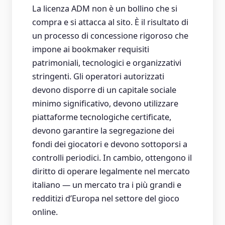
La licenza ADM non è un bollino che si
compra e si attacca al sito. È il risultato di
un processo di concessione rigoroso che
impone ai bookmaker requisiti
patrimoniali, tecnologici e organizzativi
stringenti. Gli operatori autorizzati
devono disporre di un capitale sociale
minimo significativo, devono utilizzare
piattaforme tecnologiche certificate,
devono garantire la segregazione dei
fondi dei giocatori e devono sottoporsi a
controlli periodici. In cambio, ottengono il
diritto di operare legalmente nel mercato
italiano — un mercato tra i più grandi e
redditizi d’Europa nel settore del gioco
online.