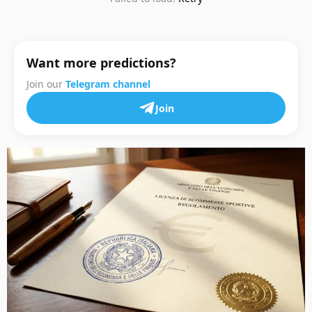
Want more predictions?
Join our
Telegram channel
Join