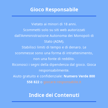
Gioco Responsabile
Vietato ai minori di 18 anni.
Scommetti solo su siti web autorizzati
dall'Amministrazione Autonoma dei Monopoli di
Stato (ADM).
Stabilisci limiti di tempo e di denaro. Le
scommesse sono una forma di intrattenimento,
non una fonte di reddito.
Riconosci i segni della dipendenza dal gioco. Gioca
responsabilmente.
Aiuto gratuito e confidenziale:
Numero Verde 800
558 822
o
giocare-responsabile.it
Indice dei Contenuti