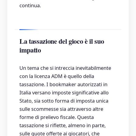
continua.
La tassazione del gioco è il suo
impatto
Un tema che si intreccia inevitabilmente
con la licenza ADM è quello della
tassazione. I bookmaker autorizzati in
Italia versano imposte significative allo
Stato, sia sotto forma di imposta unica
sulle scommesse sia attraverso altre
forme di prelievo fiscale. Questa
tassazione si riflette, almeno in parte,
sulle quote offerte ai giocatori, che