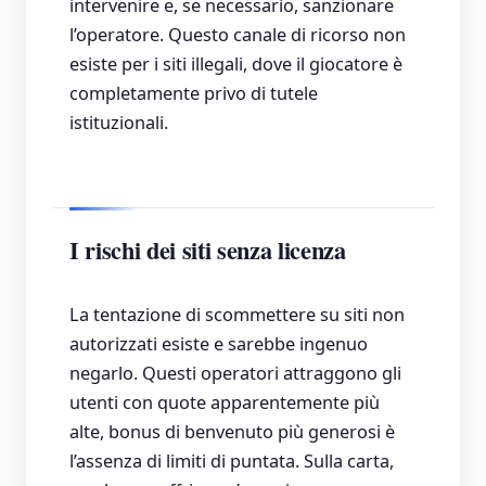
intervenire e, se necessario, sanzionare
l’operatore. Questo canale di ricorso non
esiste per i siti illegali, dove il giocatore è
completamente privo di tutele
istituzionali.
I rischi dei siti senza licenza
La tentazione di scommettere su siti non
autorizzati esiste e sarebbe ingenuo
negarlo. Questi operatori attraggono gli
utenti con quote apparentemente più
alte, bonus di benvenuto più generosi è
l’assenza di limiti di puntata. Sulla carta,