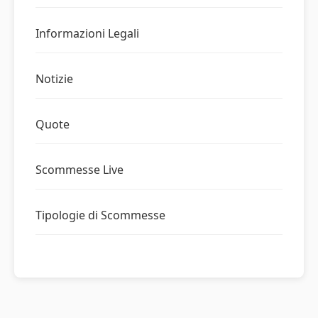
Informazioni Legali
Notizie
Quote
Scommesse Live
Tipologie di Scommesse