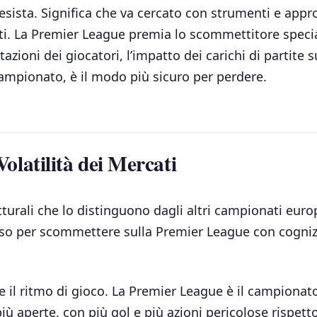
esista. Significa che va cercato con strumenti e approc
. La Premier League premia lo scommettitore special
zioni dei giocatori, l’impatto dei carichi di partite su
campionato, è il modo più sicuro per perdere.
olatilità dei Mercati
rutturali che lo distinguono dagli altri campionati eur
o per scommettere sulla Premier League con cognizio
a e il ritmo di gioco. La Premier League è il campionato
iù aperte, con più gol e più azioni pericolose rispett