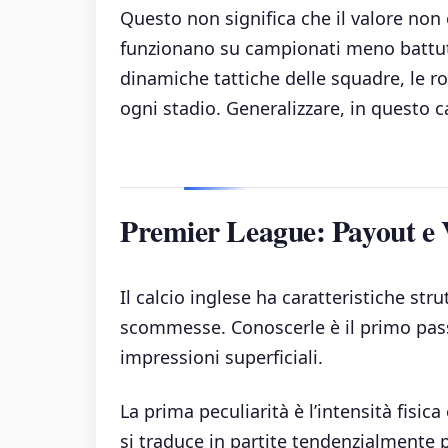
Questo non significa che il valore non 
funzionano su campionati meno battuti
dinamiche tattiche delle squadre, le rota
ogni stadio. Generalizzare, in questo 
Premier League: Payout e V
Il calcio inglese ha caratteristiche st
scommesse. Conoscerle è il primo pass
impressioni superficiali.
La prima peculiarità è l’intensità fisic
si traduce in partite tendenzialmente p