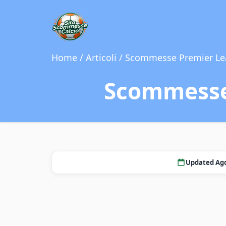
Home
/
Articoli
/
Scommesse Premier Le
Scommesse 
Updated Ago