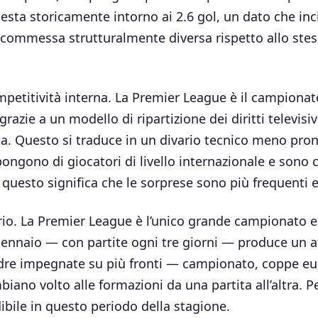
testa storicamente intorno ai 2.6 gol, un dato che in
 scommessa strutturalmente diversa rispetto allo st
competitività interna. La Premier League è il campionat
razie a un modello di ripartizione dei diritti televisivi
ca. Questo si traduce in un divario tecnico meno pron
ongono di giocatori di livello internazionale e sono 
questo significa che le sorprese sono più frequenti e
ndario. La Premier League è l’unico grande campionat
 gennaio — con partite ogni tre giorni — produce un 
uadre impegnate su più fronti — campionato, coppe 
iano volto alle formazioni da una partita all’altra. 
ibile in questo periodo della stagione.