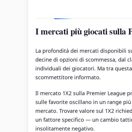
I mercati più giocati sull
La profondità dei mercati disponibili 
decine di opzioni di scommessa, dal clas
individuali dei giocatori. Ma tra quest
scommettitore informato.
Il mercato 1X2 sulla Premier League 
sulle favorite oscillano in un range più
mercato. Trovare valore sul 1X2 richied
un fattore specifico — un cambio tatti
insolitamente negativo.