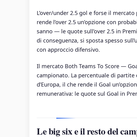
L’over/under 2.5 gol e forse il mercat
rende l’over 2.5 un’opzione con probabi
sanno — le quote sull’over 2.5 in Prem
di conseguenza, si sposta spesso sull’u
con approccio difensivo.
Il mercato Both Teams To Score — Goal
campionato. La percentuale di partite
d’Europa, il che rende il Goal un’opz
remunerativa: le quote sul Goal in Pre
Le big six e il resto del ca