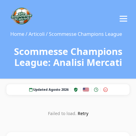
Home
/
Articoli
/
Scommesse Champions League
Scommesse Champions
League: Analisi Mercati
Updated Agosto 2026
18+
Failed to load.
Retry