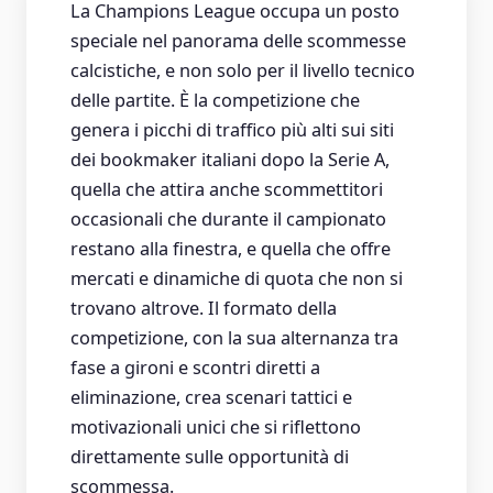
La Champions League occupa un posto
speciale nel panorama delle scommesse
calcistiche, e non solo per il livello tecnico
delle partite. È la competizione che
genera i picchi di traffico più alti sui siti
dei bookmaker italiani dopo la Serie A,
quella che attira anche scommettitori
occasionali che durante il campionato
restano alla finestra, e quella che offre
mercati e dinamiche di quota che non si
trovano altrove. Il formato della
competizione, con la sua alternanza tra
fase a gironi e scontri diretti a
eliminazione, crea scenari tattici e
motivazionali unici che si riflettono
direttamente sulle opportunità di
scommessa.