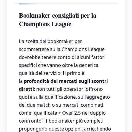
Bookmaker consigliati per la
Champions League
La scelta del bookmaker per
scommettere sulla Champions League
dovrebbe tenere conto di alcuni fattori
specifici che vanno oltre la generica
qualità del servizio. Il primo è
la
profondità dei mercati sugli scontri
diretti
: non tutti gli operatori offrono
quote sulla qualificazione, sull’aggregato
dei due match o su mercati combinati
come “qualificata + Over 2.5 nel doppio
confronto”. I bookmaker più completi
propongono queste opzioni, arricchendo