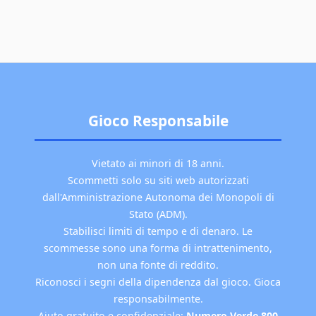
Gioco Responsabile
Vietato ai minori di 18 anni.
Scommetti solo su siti web autorizzati
dall'Amministrazione Autonoma dei Monopoli di
Stato (ADM).
Stabilisci limiti di tempo e di denaro. Le
scommesse sono una forma di intrattenimento,
non una fonte di reddito.
Riconosci i segni della dipendenza dal gioco. Gioca
responsabilmente.
Aiuto gratuito e confidenziale:
Numero Verde 800