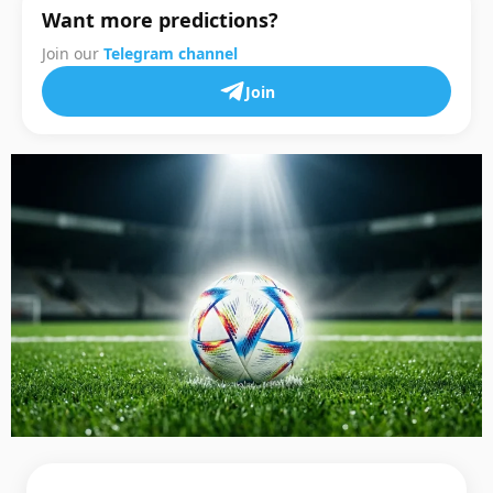
Want more predictions?
Join our
Telegram channel
Join