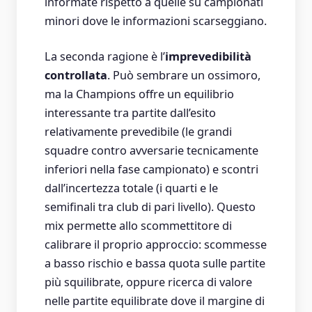
informate rispetto a quelle su campionati
minori dove le informazioni scarseggiano.
La seconda ragione è l’
imprevedibilità
controllata
. Può sembrare un ossimoro,
ma la Champions offre un equilibrio
interessante tra partite dall’esito
relativamente prevedibile (le grandi
squadre contro avversarie tecnicamente
inferiori nella fase campionato) e scontri
dall’incertezza totale (i quarti e le
semifinali tra club di pari livello). Questo
mix permette allo scommettitore di
calibrare il proprio approccio: scommesse
a basso rischio e bassa quota sulle partite
più squilibrate, oppure ricerca di valore
nelle partite equilibrate dove il margine di