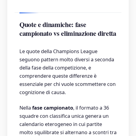
Quote e dinamiche: fase
campionato vs eliminazione diretta
Le quote della Champions League
seguono pattern molto diversi a seconda
della fase della competizione, e
comprendere queste differenze è
essenziale per chi vuole scommettere con
cognizione di causa.
Nella
fase campionato
, il formato a 36
squadre con classifica unica genera un
calendario eterogeneo in cui partite
molto squilibrate si alternano a scontri tra